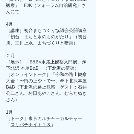
観察」 FJK（フォーラム自治研究）さ
んにて
4月
［講座］初台まちづくり協議会公開講座
「初台
まちと水のものがたり」（初台
川、玉川上水、まちづくりと暗渠）
２月
［展示］
「
B&B×水路上観察入門展
」@
下北沢 本屋B&B （下北沢の暗渠）
［オンライントーク］「令和の路上観察
大全！〜街の上や下で〜」＠下北沢本屋
B&B（下北沢の路上観察 ゲスト：石井
公二さん、村田あやこさん、むらたぬき
さん）
1月
［トーク］東京カルチャーカルチャー
「
スリバチナイト１３
」