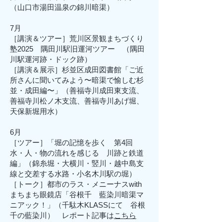
（山口市湯田温泉の錦川暗渠）
7月
［講演＆ツアー］荒川区景観まちづくり
塾2025 隅田川駅旧運河ツアー （隅田
川駅運河跡・ドック跡）
​［講演＆展示］杉並区成田図書館「ご近
所さんに聞いてみよう〜暗渠で愉しむ杉
並・成田編〜」（善福寺川成田東支流、
善福寺川松ノ木支流、善福寺川あげ堀、
天保新堀用水）
6月
［ツアー］「堀の記憶を歩く 第4回
水・人・物の流れを感じる 川跡と鉄道
編」（錦糸堀・大横川・竪川・越中島支
線と交差する水路・小名木川駅の堀）
［トーク］都市のラス・メニーナスwith
まちまち眼鏡店「谷根千 藍染川暗渠マ
ニアック！」（千駄木KLASSにて 谷根
千の藍染川） レポート記事は
こちら