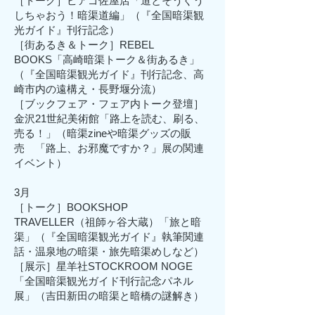
［トーク］ピアゴ佐屋店「道とそうぐう
しちゃおう！暗渠道編」（『全国暗渠観
光ガイド』刊行記念）
［街あるき＆トーク］REBEL
BOOKS「高崎暗渠トーク＆街あるき」
（『全国暗渠観光ガイド』刊行記念、高
崎市内の遠構え・長野堰分流）
​［ブックフェア・フェア内トーク登壇］
金沢21世紀美術館「路上を読む、刷る、
売る！」（暗渠zineや暗渠グッズの販
売 「路上、お邪魔ですか？」展の関連
イベント）
3月
［トーク］BOOKSHOP
TRAVELLER（祖師ヶ谷大蔵）「旅と暗
渠」（『全国暗渠観光ガイド』執筆関連
話・温泉地の暗渠・旅先暗渠めしなど）
［展示］星羊社STOCKROOM NOGE
「全国暗渠観光ガイド刊行記念パネル
展」（吉田新田の暗渠と暗橋の謎解き）