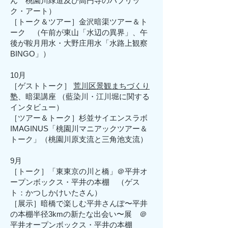
ん 桃園川緑道及び高円寺のパブリッ
ク・アート）
［トーク＆ツアー］金沢暗渠ツアー＆ト
ーク （午前が東山「水辺の異界」、午
後が鞍月用水・大野庄用水「水路上観察
BINGO」）
10月
［ゲストトーク］
荒川区景観まちづくり
塾
、暗渠講座 （藍染川・江川堀に関する
インタビュー）
​［ツアー＆トーク］杉並サイエンスラボ
IMAGINUS「桃園川マニアックツアー＆
トーク」（桃園川原支流と三角池支流）
9月
［トーク］「東東京の川と橋」＠平井オ
ープンボックス・平井の本棚 （ゲス
ト：かつしかけいたさん）
［展示］暗橋で楽しむ平井さんぽ〜平井
の本棚半径3kmの新たな出会い〜展 ＠
平井オープンボックス・平井の本棚