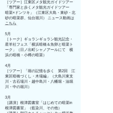
［ツアー］江東区メタ観光ガイドツアー
「専門家と歩くメタ観光ガイドツアー
暗渠×ドンツキ」（江東区大島・東砂・北
砂の暗渠群、仙台堀川） ニュース動画は
こちら
5月
［トーク］ギョランギョラン観光記念・
星羊社フェス「横浜暗橋＆魚卵と暗渠ト
ーク」（日ノ出町シャノアールにて 横
浜の暗橋・小樽の暗渠）
4月
［ツアー］「堀の記憶を歩く 第2回 江
東区暗橋づくし・木場編」（大島川東支
川・古石場川・越中島川・八幡堀・油堀
川・中の堀川）
3月
［講演］根津図書室「はじめての暗渠in
根津図書室」（藍染川、その他）