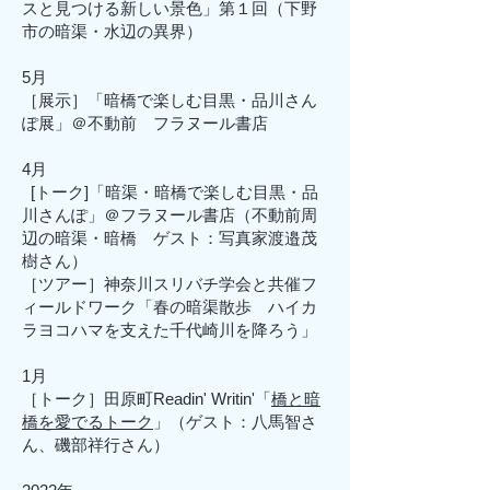
スと見つける新しい景色」第１回（下野
市の暗渠・水辺の異界）
5月
［展示］「暗橋で楽しむ目黒・品川さん
ぽ展」＠不動前 フラヌール書店
4月
[トーク]「暗渠・暗橋で楽しむ目黒・品
川さんぽ」＠フラヌール書店（不動前周
辺の暗渠・暗橋 ゲスト：写真家渡邉茂
樹さん）
［ツアー］神奈川スリバチ学会と共催フ
ィールドワーク「春の暗渠散歩 ハイカ
ラヨコハマを支えた千代崎川を降ろう」
1月
［トーク］
田原町Readin' Writin'
「
橋と暗
橋を
愛でるトーク
」
（ゲス
ト：
八馬智さ
ん、磯部祥行さん
）