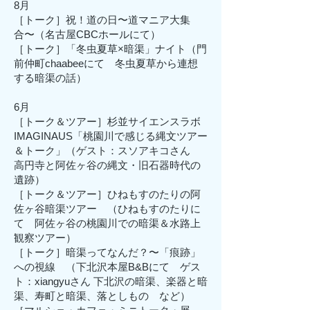
8月
［トーク］祝！道の日〜道マニア大集
合〜（名古屋CBCホールにて）
［トーク］「冬虫夏草×暗渠」ナイト（門
前仲町chaabeeにて 冬虫夏草から連想
する暗渠の話）
6月
［トーク＆ツアー］杉並サイエンスラボ
IMAGINAUS「桃園川で感じる縄文ツアー
＆トーク」（ゲスト：スソアキコさん
高円寺と阿佐ヶ谷の縄文・旧石器時代の
遺跡）
​［トーク＆ツアー］ひねもすのたりの阿
佐ヶ谷暗渠ツアー （ひねもすのたりに
て 阿佐ヶ谷の桃園川での暗渠＆水路上
観察ツアー）
［トーク］暗渠ってなんだ？〜「痕跡」
への視線 （下北沢本屋B&Bにて ゲス
ト：xiangyuさん 下北沢の暗渠、楽器と暗
渠、寿町と暗渠、落としもの など）