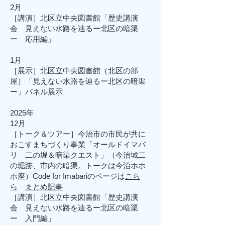
2月
［講演］
北区立中央図書館「歴史講演
会 見えない水路を辿るー北区の暗渠
ー 応用編」
1月
［展示］
北区立中央図書館（北区の部
屋）「見えない水路を辿るー北区の暗渠
ー」パネル展示
2025年​
12月
［トーク＆ツアー］今治市の市民が共に
おこすまちづくり事業「オールドイマバ
リ 二の堀＆暗渠クエスト」（今治城二
の堀跡、市内の暗渠。トークは今治ホホ
ホ座）Code for Imabariのページは
こち
ら
まとめ記事
［​講演］北区立中央図書館「歴史講演
会 見えない水路を辿るー北区の暗渠
ー 入門編」