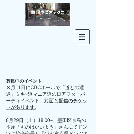
募集中のイベント​
​８月11日にCBCホールで「道との遭
遇」ミキ×道マニア道の日アフターパ
ーティイベント。
対面と配信のチケッ
トがあります
。
​8月29日（土）18:00~、墨田区京島の
本屋「ものはいいよう」さんにてドン
ツキ協会会長と「47都道府県ドンツキ