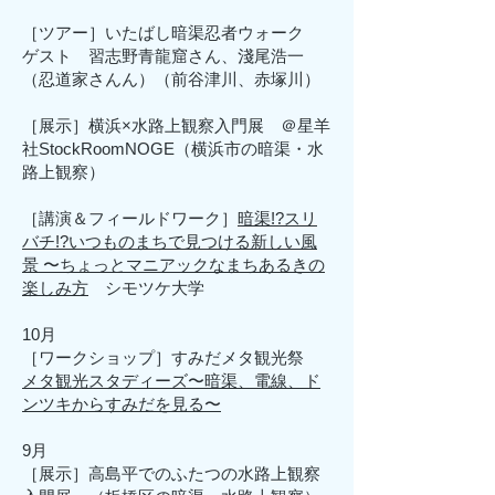
［ツアー］いたばし暗渠忍者ウォーク
ゲスト 習志野青龍窟さん、淺尾浩一
（忍道家さんん）（前谷津川、赤塚川）
［展示］横浜×水路上観察入門展 ＠星羊
社StockRoomNOGE（横浜市の暗渠・水
路上観察）
［講演＆フィールドワーク］
暗渠!?スリ
バチ!?いつものまちで見つける新しい風
景 〜ちょっとマニアックなまちあるきの
楽しみ方
シモツケ大学
10月
［ワークショップ］
すみだメタ観光祭
メタ観光スタディーズ〜暗渠、電線、ド
ンツキからすみだを⾒る〜
9月
［展示］高島平でのふたつの水路上観察