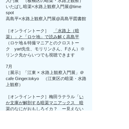
入門展 （板橋区の暗渠・水路上観察）
いたばし暗渠×水路上観察入門展@time
spot
高島平×水路上観察入門展@高島平図書館
​［オンライントーク］
「水路上（暗
渠）」と「ロケ地」で読み解く高島平
（ロケ地＆特撮マニアとのクロストー
ク yart先生、モリリンさん、Fさん）
※
リンク先からいつでも視聴できます
7月
［展示］「江東 × 水路上観察入門展」＠
cafe Ginger.tokyo （江東区の暗渠・水路
上観察）
［オンライントーク］梅田ラテラル「
い
か文庫が解剖する暗渠マニアックス 暗
渠のなにがおもしろイカ？ ー見えない
ものを見る愉しみを語るナイトー
」（ゲ
スト いか文庫店主、バイトちゃん）