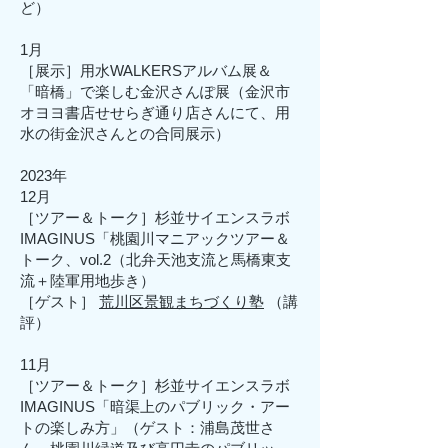
ど）
1月
［展示］用水WALKERSアルバム展＆
「暗橋」で楽しむ金沢さんぽ展
（
金沢市
オヨヨ書店せせらぎ通り店さんにて​、用
水の街金沢さんとの合同展示
）
2023年
12月
［ツアー＆トーク］杉並サイエンスラボ
IMAGINUS「桃園川マニアックツアー＆
トーク、vol.2（北弁天池支流と馬橋東支
流＋陸軍用地歩き）
［ゲスト］
荒川区景
観まちづくり塾
（講
評）
11月
［ツアー＆トーク］杉並サイエンスラボ
IMAGINUS「暗渠上のパブリック・アー
トの楽しみ方」（ゲスト：浦島茂世さ