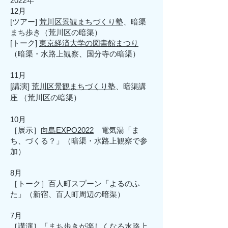
2022年
12月
[ツアー]
荒川区景観まちづくり塾
、暗渠
まち歩き（荒川区の暗渠）
[トーク]
東京経済大学の図書館まつり
（暗渠・水路上観察、国分寺の暗渠）
11月
[講演]
荒川区景観まちづくり塾
、暗渠講
座 （荒川区の暗渠）
10月
​［展示］
向島EXPO2022
電気湯「ま
ち、づくる？」（暗渠・水路上観察で参
加）
8月
​［トーク］百人町スプーン「よるのふ
た」（新宿、百人町周辺の暗渠）
7月
​［講演］「まち歩きが楽しくなる水路上