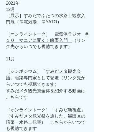
2021年
12月
［展示］すみだでふたつの水路上観察入
門展（＠電気湯、＠YATO）
［オンライントーク］
電気湯ラジオ #
１０ マニアに聞く！暗渠入門
（リン
ク先からいつでも視聴できます）
11月
［シンポジウム］「
すみだメタ観光会
議
」暗渠専門家として登壇（リンク先か
らいつでも視聴できます）
​すみだメタ観光祭全体を紹介する動画は
こちら
です
［オンライントーク］「
すみだ新視点」
（すみだメタ観光祭を通した、墨田区の
暗渠・水路上観察）
こちら
からいつで
も視聴できます