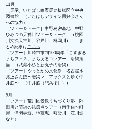
11月
［展示］いたばし暗渠展＠板橋区立中央
図書館 （いたばしデザイン同好会さん
への協力）
［ツアー＆トーク］中野秘密基地 中野
ひみつの天神川ツアー＆トーク （桃園
川支流天神川、谷戸川、桃園川） ま
とめ記事は
こちら
［ツアー］川崎市市制100周年「こすぎる
まちフェス」まちあるコツアー 暗渠担
当 （武蔵小杉と新丸子の暗渠）
​［ツアー］やっとかめ文化祭 名古屋水
路上さんぽ〜暗渠マニアックスと歩く中
井筋〜 （中井筋（惣兵衛川））
9月
​［ツアー］
荒川区景観まちづくり塾
隅
田川と暗渠の結節点ツアー（南千住〜町
屋 浄閑寺堀、地蔵堀、藍染川、江川堀
など）