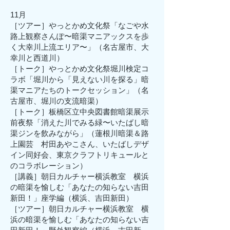
11月
［ツアー］やっとかめ文化祭「なごや水
路上観察さんぽ〜暗渠マニアックスを歩
く大幸川上流エリア〜」（名古屋市、大
幸川と西道川）
［トーク］やっとかめ文化祭堀川検定コ
ラボ「堀川から「見えない川を探る」暗
渠マニアたちのトークセッション」（名
古屋市、堀川の支流暗渠）
［トーク］板橋区立中央図書館暗渠展示
前夜祭「消えた川でみる緑〜いたばし暗
渠ジンを飲みながら」（蓮根川暗渠＆路
上園芸 村田あやこさん、いたばしデザ
イン同好会、東京クラフトリキュールと
のコラボレーション）
［講義］朝日カルチャー横浜教室 横浜
の暗渠を愉しむ「あなたの知らない吉田
新田！」座学編（横浜、吉田新田）
［ツアー］朝日カルチャー横浜教室 横
浜の暗渠を愉しむ「あなたの知らない吉