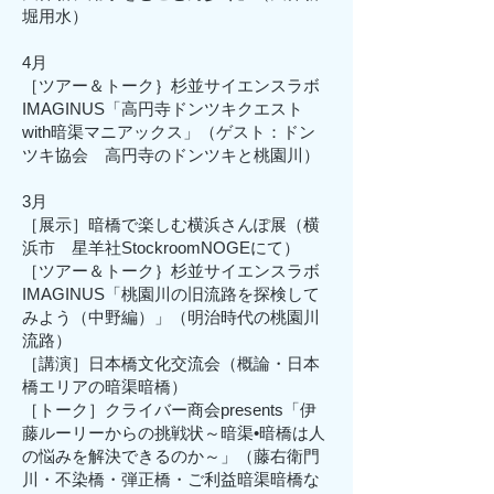
堀用水）
4月
［ツアー＆トーク｝
杉並サイエンスラボ
IMAGINUS「高円寺ドンツキクエスト
with暗渠マニアックス」（ゲスト：ドン
ツキ協会 高円寺のドンツキと桃園川
）
3月
［展示］暗橋で楽しむ横浜さんぽ展（横
浜市 星羊社StockroomNOGEにて）
［ツアー＆トーク｝
杉並サイエンスラボ
IMAGINUS「桃園川の旧流路を探検して
みよう（中野編）」（明治時代の桃園川
流路）
［講演］日本橋文化交流会（概論・日本
橋エリアの暗渠暗橋）
［トーク］
クライバー商会presents「伊
藤ルーリーからの挑戦状～暗渠•暗橋は人
の悩みを解決できるのか～」
（藤右衛門
川・不染橋・弾正橋・ご利益暗渠暗橋な