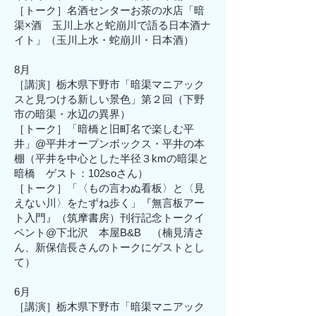
［トーク］名酒センターお茶の水店「暗
渠×酒 玉川上水と蛇崩川で語る日本酒ナ
イト」（玉川上水・蛇崩川・日本酒）
8月
［講演］
栃木県下野市「暗渠マニアック
スと見つける新しい景色」第２回
（下野
市の暗渠・水辺の異界）
［トーク］
「暗橋と旧町名で楽しむ平
井」@平井オープンボックス・平井の本
棚（平井を中心とした半径３kmの暗渠と
暗橋 ゲスト：102soさん）
［
トーク］
「〈もの言わぬ看板〉と〈見
えない川〉をたずね歩く」『無言板アー
ト入門』（筑摩書房）刊行記念トークイ
ベント@下北沢
本屋B&B （楠見清さ
ん、新保信長さんのトークにゲストとし
て）
6月
［講演］栃木県下野市「暗渠マニアック