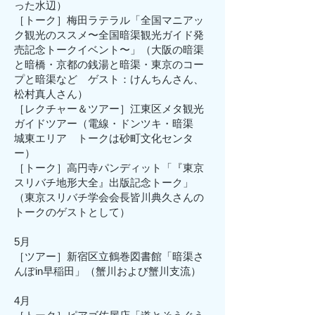
った水辺）
［トーク］梅田ラテラル「全国マニアッ
ク観光のススメ〜全国暗渠観光ガイド発
売記念トークイベント〜」（大阪の暗渠
と暗橋・京都の銭湯と暗渠・東京のコー
プと暗渠など ゲスト：けんちんさん、
松村真人さん）
［レクチャー＆ツアー］江東区メタ観光
ガイドツアー（電線・ドンツキ・暗渠
城東エリア トークは砂町文化センタ
ー）
［トーク］高円寺パンディット「『東京
スリバチ地形大全』出版記念トーク」
（東京スリバチ学会会長皆川典久さんの
トークのゲストとして）
5月
​［ツアー］新宿区立鶴巻図書館「暗渠さ
んぽin早稲田」（蟹川および蟹川支流）
4月