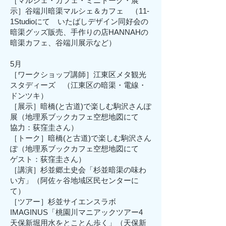
［マルシェ・カフェ・ミニトーク・展
示］谷端川暗渠マルシェ＆カフェ （11-
1Studioにて いたばしデザイン同好会の
暗渠グッズ販売、手作りの店HANNAHの
暗渠カフェ、谷端川展示など）
5月
［ワークショップ講師］江東区メタ観光
スタディーズ （江東区の暗渠・電線・
ドンツキ）
［展示］暗橋(と古道)で楽しむ駒沢さんぽ
展（地理系ブックカフェ空想地図にて
協力：荻窪圭さん）
［トーク］暗橋(と古道)で楽しむ駒沢さん
ぽ（地理系ブックカフェ空想地図にて
ゲスト：荻窪圭さん）
［講演］杉並郷土史会「杉並暗渠の味わ
い方」（阿佐ヶ谷地域区民センターに
て）
［ツアー］杉並サイエンスラボ
IMAGINUS「桃園川マニアックツアー4
天保新堀用水をとことん歩く」（天保新