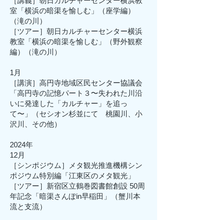
［講義］朝日カルチャーセンター横浜教
室「横浜の暗渠を愉しむ」（座学編）
（滝の川）
［ツアー］朝日カルチャーセンター横浜
教室「
横浜の暗渠を愉しむ」（野外観察
編）（滝の川
）
1月
［講演］高円寺地域区民センター協議会
「高円寺の記憶パート３〜失われた川沿
いに発達した「カルチャー」を追っ
て〜」（セシオン杉並にて 桃園川、小
沢川、その他）
2024年
12月
［シンポジウム］メタ観光推進機構シン
ポジウム特別編「江東区のメタ観光」
［ツアー］新宿区立鶴巻図書館創設 50周
年記念「暗渠さんぽin早稲田」（蟹川本
流と支流）