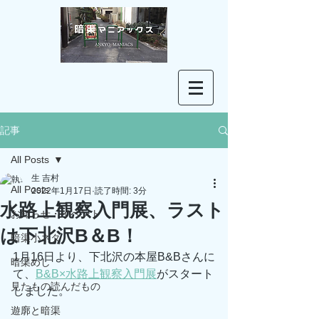
記事
All Posts
生 吉村
All Posts
2022年1月17日
読了時間: 3分
水路上観察入門展、ラスト
お知らせ・イベント
は下北沢B＆B！
暗渠小ネタ
1月16日より、下北沢の本屋B&Bさんに
暗渠めし
て、
B&B×水路上観察入門展
がスタート
見たもの読んだもの
しました。
遊廓と暗渠