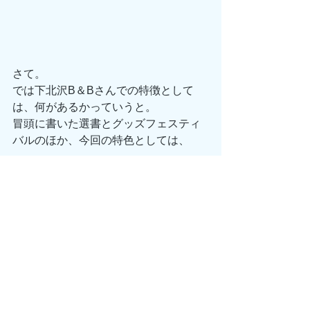
さて。
では下北沢B＆Bさんでの特徴として
は、何があるかっていうと。
冒頭に書いた選書とグッズフェスティ
バルのほか、今回の特色としては、
本の棚のジャンルに合わせた展示（例
えば「写真」の棚なら「写真と水路
上・暗渠」）、