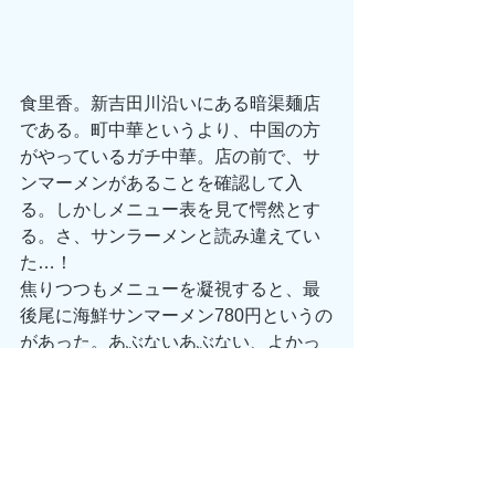
食里香。新吉田川沿いにある暗渠麺店
である。町中華というより、中国の方
がやっているガチ中華。店の前で、サ
ンマーメンがあることを確認して入
る。しかしメニュー表を見て愕然とす
る。さ、サンラーメンと読み違えてい
た…！
焦りつつもメニューを凝視すると、最
後尾に海鮮サンマーメン780円というの
があった。あぶないあぶない、よかっ
たよかった。
エビとイカの添えられたサンマーメン
が到着する。スープはあっさり醤油に
生姜の風味、麺、、、リフトして驚く
が、中太平打ち麺。そうきたか。これ