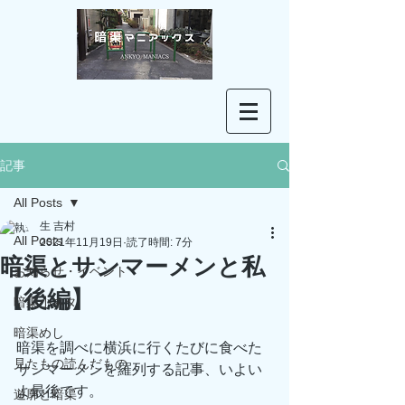
記事
All Posts
生 吉村
All Posts
2021年11月19日
読了時間: 7分
暗渠とサンマーメンと私
お知らせ・イベント
【後編】
暗渠小ネタ
暗渠めし
暗渠を調べに横浜に行くたびに食べた
見たもの読んだもの
サンマーメンを羅列する記事、いよい
よ最後です。
遊廓と暗渠