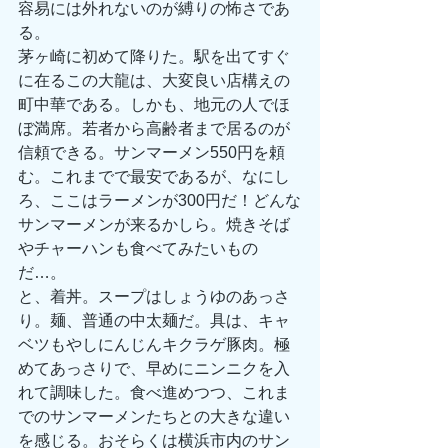
容易には外れないのが縛りの怖さであ
る。
茅ヶ崎に初めて降りた。駅を出てすぐ
に在るこの大龍は、大変良い店構えの
町中華である。しかも、地元の人でほ
ぼ満席。若者から高齢者まで居るのが
信頼できる。サンマーメン550円を頼
む。これまでで最安であるが、なにし
ろ、ここはラーメンが300円だ！どんな
サンマーメンが来るかしら。焼きそば
やチャーハンも食べてみたいもの
だ…。
と、着丼。スープはしょうゆのあっさ
り。麺、普通の中太麺だ。具は、キャ
ベツもやしにんじんキクラゲ豚肉。極
めてあっさりで、早めにニンニクを入
れて調味した。食べ進めつつ、これま
でのサンマーメンたちとの大きな違い
を感じる。おそらくは横浜市内のサン