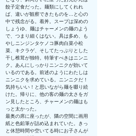
餃子定食だった。麺類にしてくれれ
ば、違いが観察できたものを…と心の
中で残念がる。着丼。スープは深めの
しょうゆ、麺はチャーメンの麺のよう
で、つまり細くはない。具は多め、も
やしニンジンタケノコ豚肉白菜小松
菜、キクラゲ、そしてたっぷりとした
干し椎茸が独特。特筆すべきはニンニ
ク。あんにしっかりニンニクが効いて
いるのである。前述のようにわたしは
ニンニクを求めている。ニンニクだ！
気持ちいい！と思いながら麺を啜り続
けた。帰りに、他の客の麺の太さをガ
ン見したところ、チャーメンの麺はも
っと太かった。
最奥の席に座ったが、隣の空間に画用
紙と色鉛筆が詰め込まれていた。きっ
と休憩時間や空いてる時にお子さんが