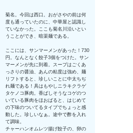
菊名。今回は西口。おがさやの前は何
度も通っていたのに、中華屋と認識し
ていなかった。ここも菊名川沿いとい
うことができ、暗渠麺である。
ここには、サンマーメンがあった！730
円。なんとなく餃子3個をつけた。サン
マーメンが先に到着。スープはごくあ
っさりの醤油、あんの粘度は強め、麺
リフトすると、珍しいことに中太ちぢ
れ麺である！具はもやしニラキクラゲ
タケノコ豚肉。香ばしそうなコゲのつ
いている豚肉をほおばると、はじめて
の下味のついてるタイプでちょっと感
動した。珍しいなぁ。途中で酢を入れ
て調味。
チャーハンオムレツ揚げ餃子の、卵の