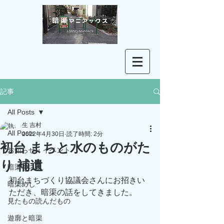
記事
All Posts
生 吉村
All Posts
2022年4月30日
読了時間: 2分
初台 まちと水のものがた
お知らせ・イベント
り 補遺
暗渠小ネタ
初台まちづくり協議会さんにお招きい
暗渠めし
ただき、暗渠の話をしてきました。
見たもの読んだもの
遊廓と暗渠