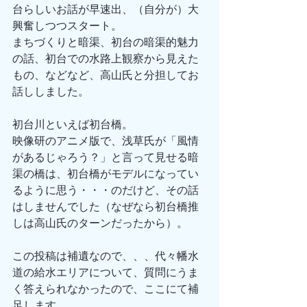
台らしいお話が早速出、（自分が）大
興奮しつつスタート。
まちづくりと暗渠、初台の暗渠的魅力
の話、初台での水路上観察から見えた
もの、などなど、高山氏と分担してお
話ししました。
初台川といえば初台橋。
映像研のアニメ版で、浅草氏が「風情
があるじゃろう？」と言って見せる暗
渠の橋は、初台橋がモデルになってい
るように思う・・・のだけど、その話
はしませんでした（なぜなら初台橋推
しは高山氏のターンだったから）。
この投稿は補遺なので、、、代々幡水
道の給水エリアについて、質問にうま
く答えられなかったので、ここにて補
足します。